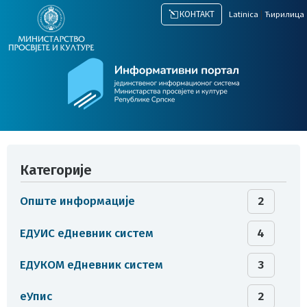
|
КОНТАКТ
Latinica
Ћирилица
Категорије
Опште информације
2
ЕДУИС еДневник систем
4
ЕДУКОМ еДневник систем
3
еУпис
2