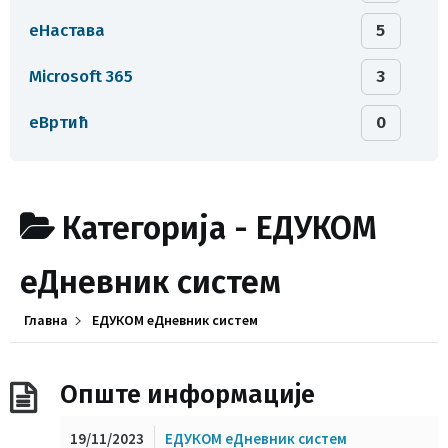
еНастава
5
Microsoft 365
3
еВртић
0
Категорија -
ЕДУКОМ
еДневник систем
Главна
ЕДУКОМ еДневник систем
Опште информације
19/11/2023
ЕДУКОМ еДневник систем