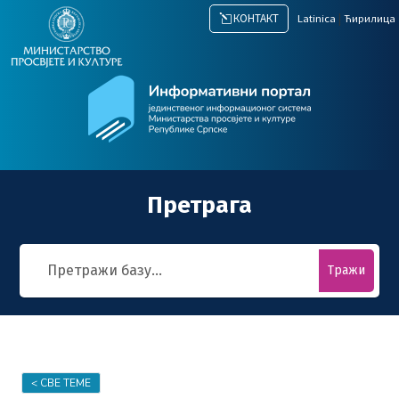
|
КОНТАКТ
Latinica
Ћирилица
Претрага
Тражи
< СВЕ ТЕМЕ