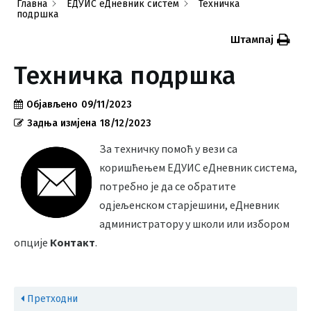
Главна
ЕДУИС еДневник систем
Техничка
подршка
Штампај
Техничка подршка
Објављено
09/11/2023
Задња измјена
18/12/2023
За техничку помоћ у вези са
коришћењем ЕДУИС еДневник система,
потребно је да се обратите
одјељенском старјешини, еДневник
администратору у школи или избором
опције
Контакт
.
Претходни